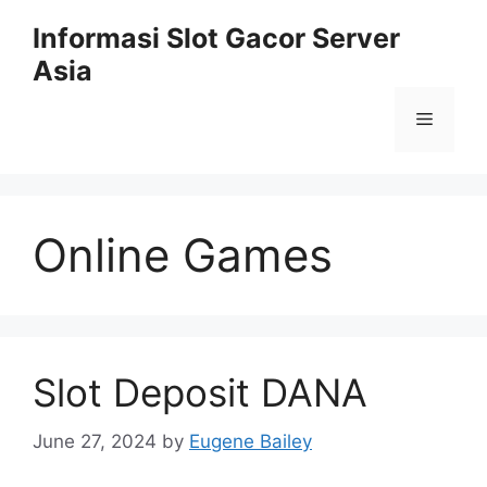
Skip
Informasi Slot Gacor Server
to
Asia
content
Menu
Online Games
Slot Deposit DANA
June 27, 2024
by
Eugene Bailey