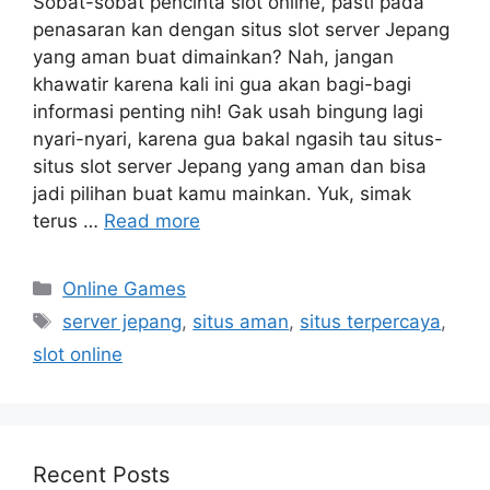
Sobat-sobat pencinta slot online, pasti pada
penasaran kan dengan situs slot server Jepang
yang aman buat dimainkan? Nah, jangan
khawatir karena kali ini gua akan bagi-bagi
informasi penting nih! Gak usah bingung lagi
nyari-nyari, karena gua bakal ngasih tau situs-
situs slot server Jepang yang aman dan bisa
jadi pilihan buat kamu mainkan. Yuk, simak
terus …
Read more
Categories
Online Games
Tags
server jepang
,
situs aman
,
situs terpercaya
,
slot online
Recent Posts