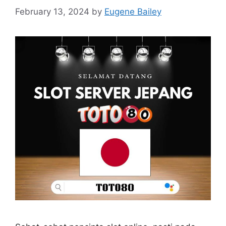
February 13, 2024
by
Eugene Bailey