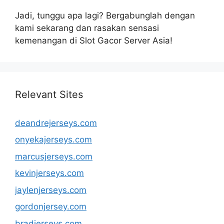
Jadi, tunggu apa lagi? Bergabunglah dengan
kami sekarang dan rasakan sensasi
kemenangan di Slot Gacor Server Asia!
Relevant Sites
deandrejerseys.com
onyekajerseys.com
marcusjerseys.com
kevinjerseys.com
jaylenjerseys.com
gordonjersey.com
bradjerseys.com