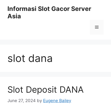
Skip
Informasi Slot Gacor Server
to
Asia
content
Menu
slot dana
Slot Deposit DANA
June 27, 2024
by
Eugene Bailey