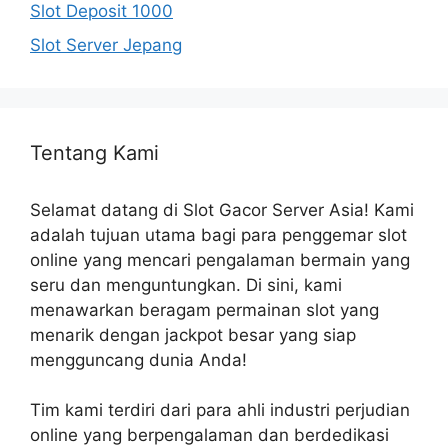
Slot Deposit 1000
Slot Server Jepang
Tentang Kami
Selamat datang di Slot Gacor Server Asia! Kami
adalah tujuan utama bagi para penggemar slot
online yang mencari pengalaman bermain yang
seru dan menguntungkan. Di sini, kami
menawarkan beragam permainan slot yang
menarik dengan jackpot besar yang siap
mengguncang dunia Anda!
Tim kami terdiri dari para ahli industri perjudian
online yang berpengalaman dan berdedikasi