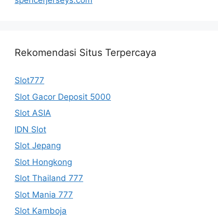
spencerjerseys.com
Rekomendasi Situs Terpercaya
Slot777
Slot Gacor Deposit 5000
Slot ASIA
IDN Slot
Slot Jepang
Slot Hongkong
Slot Thailand 777
Slot Mania 777
Slot Kamboja